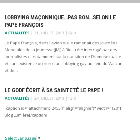
LOBBYING MAÇONNIQUE…PAS BON…SELON LE
PAPE FRANÇOIS
ACTUALITÉS
|
31 JUILLET 2013
|
0
Le Pape François, dans l'avion qui le ramenait des Journées
Mondiales de la Jeunesse(JMJ) à Rio, a été interrogé par des
journalistes et notamment sur la question de l'homosexualité
et sur l'existence ou non d'un lobbying gay au sein du Vatican
et de…
LE GODF ÉCRIT À SA SAINTETÉ LE PAPE !
ACTUALITÉS
|
24 JUILLET 2013
|
0
[caption id="attachment_24554" align="alignleft" width="120"]
Blog Lumière[/caption]
Select Language
▼