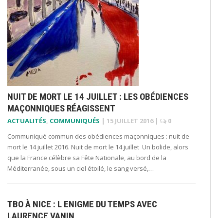
NUIT DE MORT LE 14 JUILLET : LES OBÉDIENCES
MAÇONNIQUES RÉAGISSENT
ACTUALITÉS
,
COMMUNIQUÉS
|
15 JUILLET 2016
|
0
Communiqué commun des obédiences maçonniques : nuit de
mort le 14 juillet 2016. Nuit de mort le 14 juillet Un bolide, alors
que la France célèbre sa Fête Nationale, au bord de la
Méditerranée, sous un ciel étoilé, le sang versé,…
TBO À NICE : L ENIGME DU TEMPS AVEC
LAURENCE VANIN