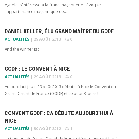
Agnelet s’intéresse à la franc-maçonnerie - évoque
l'appartenance maçonnique de…
DANIEL KELLER, ÉLU GRAND MAÎTRE DU GODF
ACTUALITÉS
|
29 AOÛT 2013
|
0
And the winner is :
GODF : LE CONVENT À NICE
ACTUALITÉS
|
29 AOÛT 2013
|
0
Aujourd'hui jeudi 29 août 2013 débute à Nice le Convent du
Grand Orient de France (GODF) et ce pour 3 jours !
CONVENT GODF : CA DÉBUTE AUJOURD’HUI À
NICE
ACTUALITÉS
|
30 AOÛT 2012
|
1
Le Convent du Grand Orient de France débute aujourd'hui à