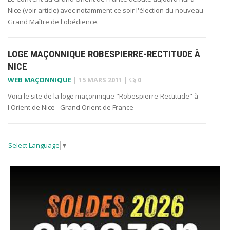
Nice (voir article) avec notamment ce soir l'élection du nouveau
Grand Maître de l'obédience.
LOGE MAÇONNIQUE ROBESPIERRE-RECTITUDE À
NICE
WEB MAÇONNIQUE
|
15 MARS 2011
|
0
Voici le site de la loge maçonnique "Robespierre-Rectitude" à
l'Orient de Nice - Grand Orient de France
Select Language
▼