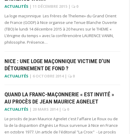
ACTUALITÉS
|
11 DÉCEMBRE 2015
|
0
La loge maçonnique Les Frères de Theleme» du Grand Orient
de France (GODF) à Nice organise une Tenue Blanche Ouverte
(TBO) le lundi 14 décembre 2015 à 20 heures sur le THEME «
L’énigme du temps » avec la conférencière LAURENCE VANIN,
philosophe. Présence…
NICE : UNE LOGE MAÇONNIQUE VICTIME D’UN
DÉTOURNEMENT DE FOND ?
ACTUALITÉS
|
6 OCTOBRE 2014
|
0
QUAND LA FRANC-MAÇONNERIE « EST INVITÉ »
AU PROCÈS DE JEAN MAURICE AGNELET
ACTUALITÉS
|
20 MARS 2014
|
0
Le procès de Jean Maurice Agnelet c'est l'affaire Le Roux ou de
la de la disparition d’Agnès Le Roux survenue à Nice en France
en octobre 1977. Un article de l'éditorial "La Croix" - Le procès