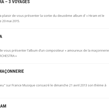
RA – 3 VOYAGES
a plaisir de vous présenter la sortie du deuxième album d’ « Hiram et le
le 20 mai 2015.
A
r de vous présenter l’album d’un compositeur « amoureux de la maçonnerie 
RCHESTRA »
-MAÇONNERIE
ieu" sur France Musique consacré le dimanche 21 avril 2013 son thème à
RAM