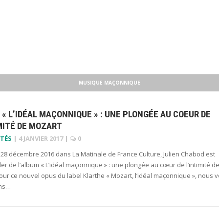
MUSIQUE MAÇONNIQUE
« L’IDÉAL MAÇONNIQUE » : UNE PLONGÉE AU COEUR DE
MITÉ DE MOZART
TÉS
|
4 JANVIER 2017
|
0
 28 décembre 2016 dans La Matinale de France Culture, Julien Chabod est
er de l’album « L’idéal maçonnique » : une plongée au cœur de l’intimité d
ur ce nouvel opus du label Klarthe « Mozart, l’idéal maçonnique », nous 
ns…