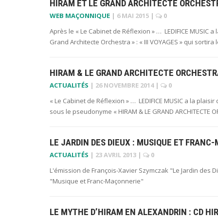
HIRAM ET LE GRAND ARCHITECTE ORCHEST
WEB MAÇONNIQUE
|
6 MAI 2015
|
0
Après le « Le Cabinet de Réflexion » … LEDIFICE MUSIC a l
Grand Architecte Orchestra » : « III VOYAGES » qui sortira 
HIRAM & LE GRAND ARCHITECTE ORCHESTR
ACTUALITÉS
|
26 NOVEMBRE 2014
|
0
« Le Cabinet de Réflexion » … LEDIFICE MUSIC a la plaisi
sous le pseudonyme « HIRAM & LE GRAND ARCHITECTE O
LE JARDIN DES DIEUX : MUSIQUE ET FRANC
ACTUALITÉS
|
23 AVRIL 2013
|
0
L'émission de François-Xavier Szymczak "Le Jardin des D
"Musique et Franc-Maçonnerie"
LE MYTHE D’HIRAM EN ALEXANDRIN : CD HI