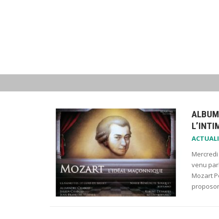
ALBUM 
L’INTI
ACTUALI
Mercredi
venu parl
Mozart Po
proposo