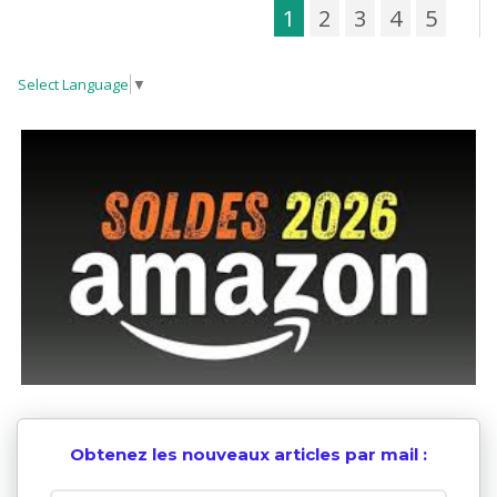
1
2
3
4
5
Select Language
▼
Obtenez les nouveaux articles par mail :