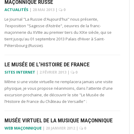
MAÇONNIQUE RUSSE
ACTUALITÉS
|
28 MAI 2013
|
0
Le Journal "La Russie d'Aujourd'hui" nous présente,
l’exposition "Sagesse d’Astrée", oeuvres de la franc-
maçonnerie du XVIIIe au premier tiers du XIXe siècle, qui se
tient jusqu'au 01 septembre 2013 Palais d’Hiver à Saint-
Pétersbourg (Russie).
LE MUSÉE DE L’HISTOIRE DE FRANCE
SITES INTERNET
|
2 FÉVRIER 2013
|
0
Même si une visite virtuelle ne remplacera jamais une visite
physique, je vous propose néanmoins, dans l'attente d'une
excursion prochaine, de découvrir le site "Le Musée de
l’Histoire de France du Château de Versaille" :
MUSÉE VIRTUEL DE LA MUSIQUE MAÇONNIQUE
WEB MAÇONNIQUE
|
20 JANVIER 2012
|
0