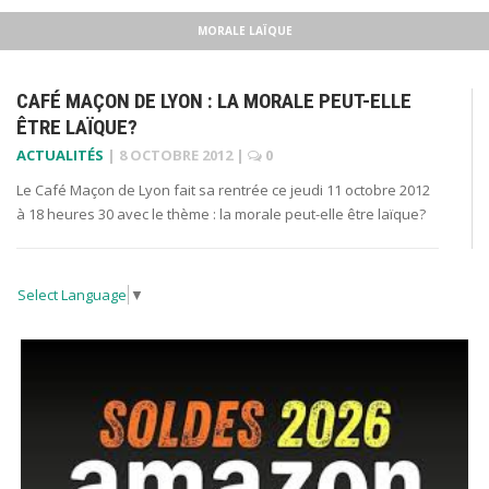
MORALE LAÏQUE
CAFÉ MAÇON DE LYON : LA MORALE PEUT-ELLE
ÊTRE LAÏQUE?
ACTUALITÉS
|
8 OCTOBRE 2012
|
0
Le Café Maçon de Lyon fait sa rentrée ce jeudi 11 octobre 2012
à 18 heures 30 avec le thème : la morale peut-elle être laïque?
Select Language
▼