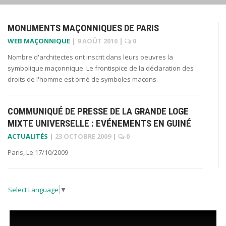
MONUMENTS MAÇONNIQUES DE PARIS
WEB MAÇONNIQUE
|
9 AOÛT 2010
|
0
Nombre d'architectes ont inscrit dans leurs oeuvres la
symbolique maçonnique. Le frontispice de la déclaration des
droits de l'homme est orné de symboles maçons.
COMMUNIQUÉ DE PRESSE DE LA GRANDE LOGE
MIXTE UNIVERSELLE : EVÉNEMENTS EN GUINÉ
ACTUALITÉS
|
23 OCTOBRE 2009
|
0
Paris, Le 17/10/2009
Select Language
▼