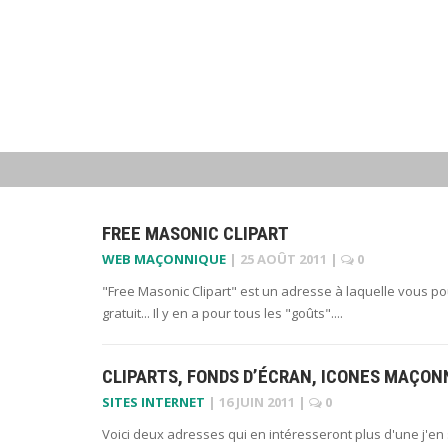
FREE MASONIC CLIPART
WEB MAÇONNIQUE
|
25 AOÛT 2011
|
0
"Free Masonic Clipart" est un adresse à laquelle vous po
gratuit... Il y en a pour tous les "goûts"....
CLIPARTS, FONDS D’ÉCRAN, ICONES MAÇON
SITES INTERNET
|
16 JUIN 2011
|
0
Voici deux adresses qui en intéresseront plus d'une j'en su