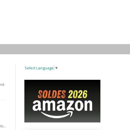
Select Language
▼
ent
c...