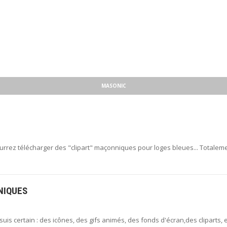
MASONIC
urrez télécharger des "clipart" maçonniques pour loges bleues... Totalem
NIQUES
is certain : des icônes, des gifs animés, des fonds d'écran,des cliparts, et