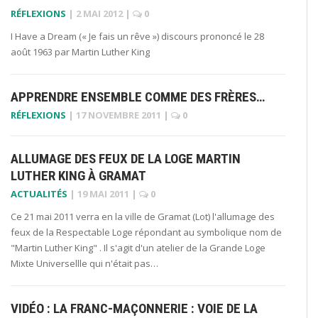
RÉFLEXIONS
|
2 MAI 2012
|
0
I Have a Dream (« Je fais un rêve ») discours prononcé le 28
août 1963 par Martin Luther King
APPRENDRE ENSEMBLE COMME DES FRÈRES…
RÉFLEXIONS
|
17 NOVEMBRE 2011
|
0
ALLUMAGE DES FEUX DE LA LOGE MARTIN
LUTHER KING À GRAMAT
ACTUALITÉS
|
19 MAI 2011
|
0
Ce 21 mai 2011 verra en la ville de Gramat (Lot) l'allumage des
feux de la Respectable Loge répondant au symbolique nom de
"Martin Luther King" . Il s'agit d'un atelier de la Grande Loge
Mixte Universellle qui n'était pas…
VIDÉO : LA FRANC-MAÇONNERIE : VOIE DE LA