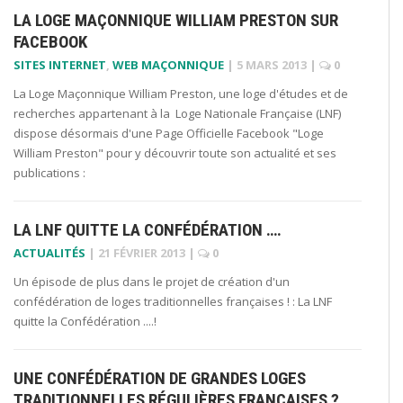
LA LOGE MAÇONNIQUE WILLIAM PRESTON SUR
FACEBOOK
SITES INTERNET
,
WEB MAÇONNIQUE
|
5 MARS 2013
|
0
La Loge Maçonnique William Preston, une loge d'études et de
recherches appartenant à la Loge Nationale Française (LNF)
dispose désormais d'une Page Officielle Facebook "Loge
William Preston" pour y découvrir toute son actualité et ses
publications :
LA LNF QUITTE LA CONFÉDÉRATION ….
ACTUALITÉS
|
21 FÉVRIER 2013
|
0
Un épisode de plus dans le projet de création d'un
confédération de loges traditionnelles françaises ! : La LNF
quitte la Confédération ....!
UNE CONFÉDÉRATION DE GRANDES LOGES
TRADITIONNELLES RÉGULIÈRES FRANÇAISES ?