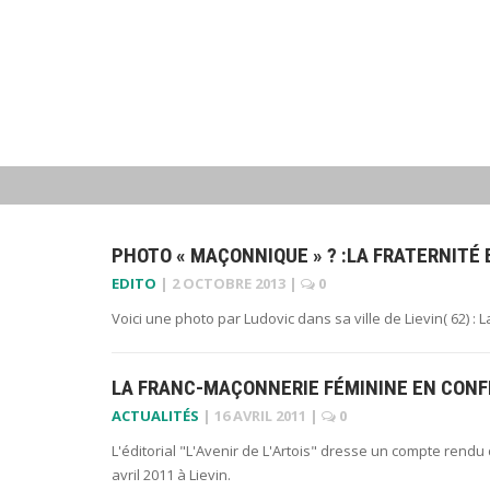
PHOTO « MAÇONNIQUE » ? :LA FRATERNITÉ
EDITO
|
2 OCTOBRE 2013
|
0
Voici une photo par Ludovic dans sa ville de Lievin( 62) : L
LA FRANC-MAÇONNERIE FÉMININE EN CON
ACTUALITÉS
|
16 AVRIL 2011
|
0
L'éditorial "L'Avenir de L'Artois" dresse un compte rend
avril 2011 à Lievin.