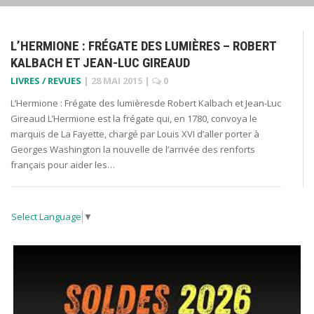
L’HERMIONE : FRÉGATE DES LUMIÈRES – ROBERT
KALBACH ET JEAN-LUC GIREAUD
LIVRES / REVUES
|
28 MAI 2015
|
0
L’Hermione : Frégate des lumièresde Robert Kalbach et Jean-Luc
Gireaud L’Hermione est la frégate qui, en 1780, convoya le
marquis de La Fayette, chargé par Louis XVI d’aller porter à
Georges Washington la nouvelle de l’arrivée des renforts
français pour aider les…
Select Language
▼