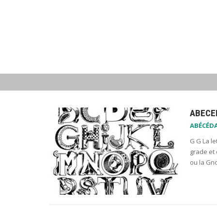
ABECED
ABÉCÉDA
G G La le
grade et
ou la Gn