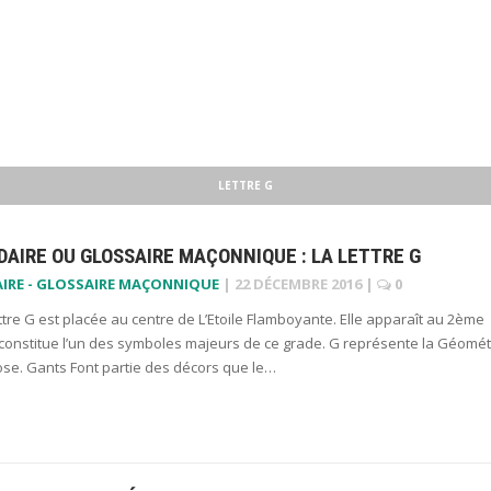
LETTRE G
AIRE OU GLOSSAIRE MAÇONNIQUE : LA LETTRE G
IRE - GLOSSAIRE MAÇONNIQUE
|
22 DÉCEMBRE 2016
|
0
ttre G est placée au centre de L’Etoile Flamboyante. Elle apparaît au 2ème
 constitue l’un des symboles majeurs de ce grade. G représente la Géomét
ose. Gants Font partie des décors que le…