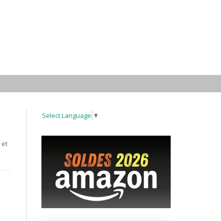
Select Language
▼
 et