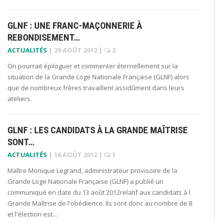
GLNF : UNE FRANC-MAÇONNERIE À
REBONDISEMENT…
ACTUALITÉS
|
29 AOÛT 2012
|
2
On pourrait épiloguer et commenter éternellement sur la
situation de la Grande Loge Nationale Française (GLNF) alors
que de nombreux frères travaillent assidûment dans leurs
ateliers.
GLNF : LES CANDIDATS À LA GRANDE MAÎTRISE
SONT…
ACTUALITÉS
|
16 AOÛT 2012
|
1
Maître Monique Legrand, administrateur provisoire de la
Grande Loge Nationale Française (GLNF) a publié un
communiqué en date du 13 août 2012relatif aux candidats à l
Grande Maîtrise de l'obédience. Ils sont donc au nombre de 8
et l'élection est…