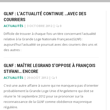
GLNF : L’ACTUALITÉ CONTINUE …AVEC DES
COURRIERS
ACTUALITÉS
|
3 OCTOBRE 2012
|
0
Difficile de trouver à chaque fois un titre concernant l'actualité
relative à la Grande Loge Nationale Française(GLNF) :
aujourd'hui l'actualité se poursuit avec des couriers des uns et
des autres :
GLNF : MAÎTRE LEGRAND S’OPPOSE À FRANÇOIS
STIFANI… ENCORE
ACTUALITÉS
|
29 AOÛT 2012
|
1
C'est une autre affaire à suivre qui ne manquera pas d'orienter
probablement la Grande Loge Unie d'Angeleterre qui doit se
réunir le 1é septembre 2012 pour se prononcer sur la
reconnaissance de la GLNF comme obédience maçonnique
régulière.