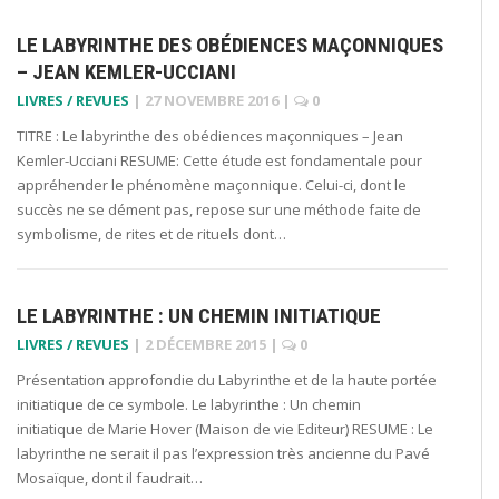
LE LABYRINTHE DES OBÉDIENCES MAÇONNIQUES
– JEAN KEMLER-UCCIANI
LIVRES / REVUES
|
27 NOVEMBRE 2016
|
0
TITRE : Le labyrinthe des obédiences maçonniques – Jean
Kemler-Ucciani RESUME: Cette étude est fondamentale pour
appréhender le phénomène maçonnique. Celui-ci, dont le
succès ne se dément pas, repose sur une méthode faite de
symbolisme, de rites et de rituels dont…
LE LABYRINTHE : UN CHEMIN INITIATIQUE
LIVRES / REVUES
|
2 DÉCEMBRE 2015
|
0
Présentation approfondie du Labyrinthe et de la haute portée
initiatique de ce symbole. Le labyrinthe : Un chemin
initiatique de Marie Hover (Maison de vie Editeur) RESUME : Le
labyrinthe ne serait il pas l’expression très ancienne du Pavé
Mosaïque, dont il faudrait…