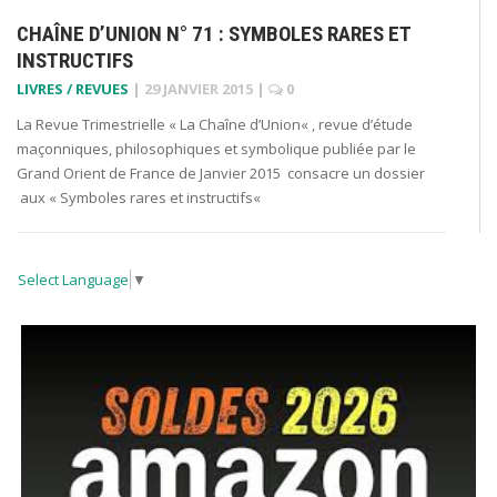
CHAÎNE D’UNION N° 71 : SYMBOLES RARES ET
INSTRUCTIFS
LIVRES / REVUES
|
29 JANVIER 2015
|
0
La Revue Trimestrielle « La Chaîne d’Union« , revue d’étude
maçonniques, philosophiques et symbolique publiée par le
Grand Orient de France de Janvier 2015 consacre un dossier
aux « Symboles rares et instructifs«
Select Language
▼