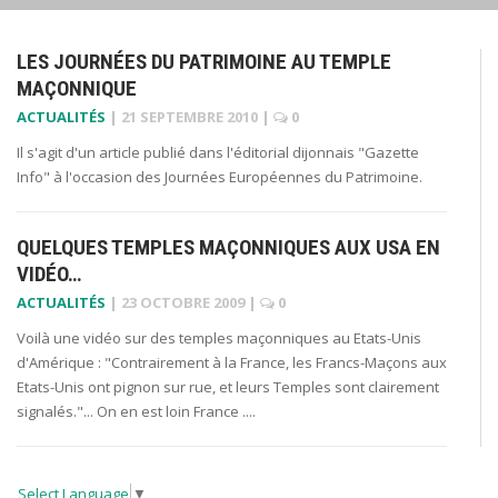
LES JOURNÉES DU PATRIMOINE AU TEMPLE
MAÇONNIQUE
ACTUALITÉS
|
21 SEPTEMBRE 2010
|
0
Il s'agit d'un article publié dans l'éditorial dijonnais "Gazette
Info" à l'occasion des Journées Européennes du Patrimoine.
QUELQUES TEMPLES MAÇONNIQUES AUX USA EN
VIDÉO…
ACTUALITÉS
|
23 OCTOBRE 2009
|
0
Voilà une vidéo sur des temples maçonniques au Etats-Unis
d'Amérique : "Contrairement à la France, les Francs-Maçons aux
Etats-Unis ont pignon sur rue, et leurs Temples sont clairement
signalés."... On en est loin France ....
Select Language
▼