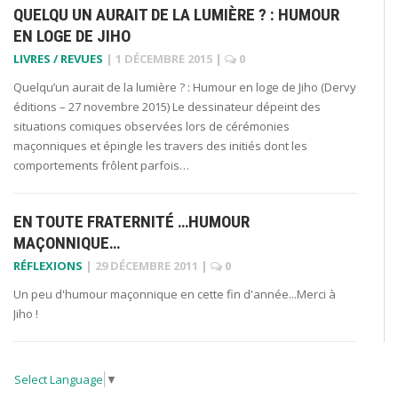
QUELQU UN AURAIT DE LA LUMIÈRE ? : HUMOUR
EN LOGE DE JIHO
LIVRES / REVUES
|
1 DÉCEMBRE 2015
|
0
Quelqu’un aurait de la lumière ? : Humour en loge de Jiho (Dervy
éditions – 27 novembre 2015) Le dessinateur dépeint des
situations comiques observées lors de cérémonies
maçonniques et épingle les travers des initiés dont les
comportements frôlent parfois…
EN TOUTE FRATERNITÉ …HUMOUR
MAÇONNIQUE…
RÉFLEXIONS
|
29 DÉCEMBRE 2011
|
0
Un peu d'humour maçonnique en cette fin d'année...Merci à
Jiho !
Select Language
▼