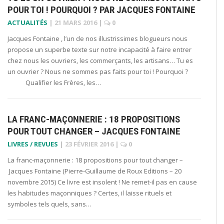
POUR TOI ! POURQUOI ? PAR JACQUES FONTAINE
ACTUALITÉS
|
21 MARS 2016
|
0
Jacques Fontaine , l’un de nos illustrissimes blogueurs nous
propose un superbe texte sur notre incapacité à faire entrer
chez nous les ouvriers, les commerçants, les artisans… Tu es
un ouvrier ? Nous ne sommes pas faits pour toi ! Pourquoi ?
Qualifier les Frères, les…
LA FRANC-MAÇONNERIE : 18 PROPOSITIONS
POUR TOUT CHANGER – JACQUES FONTAINE
LIVRES / REVUES
|
23 FÉVRIER 2016
|
0
La franc-maçonnerie : 18 propositions pour tout changer –
Jacques Fontaine (Pierre-Guillaume de Roux Editions – 20
novembre 2015) Ce livre est insolent ! Ne remet-il pas en cause
les habitudes maçonniques ? Certes, il laisse rituels et
symboles tels quels, sans…