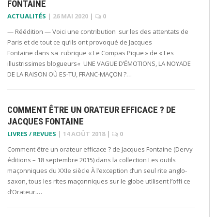
FONTAINE
ACTUALITÉS
|
26 MAI 2020
|
0
— Réédition — Voici une contribution sur les des attentats de
Paris et de tout ce qu’ils ont provoqué de Jacques
Fontaine dans sa rubrique « Le Compas Pique » de « Les
illustrissimes blogueurs« UNE VAGUE D’ÉMOTIONS, LA NOYADE
DE LA RAISON OÙ ES-TU, FRANC-MAÇON ?…
COMMENT ÊTRE UN ORATEUR EFFICACE ? DE
JACQUES FONTAINE
LIVRES / REVUES
|
14 AOÛT 2018
|
0
Comment être un orateur efficace ? de Jacques Fontaine (Dervy
éditions – 18 septembre 2015) dans la collection Les outils
maçonniques du XXIe siècle À l’exception d’un seul rite anglo-
saxon, tous les rites maçonniques sur le globe utilisent l’offi ce
d’Orateur.…