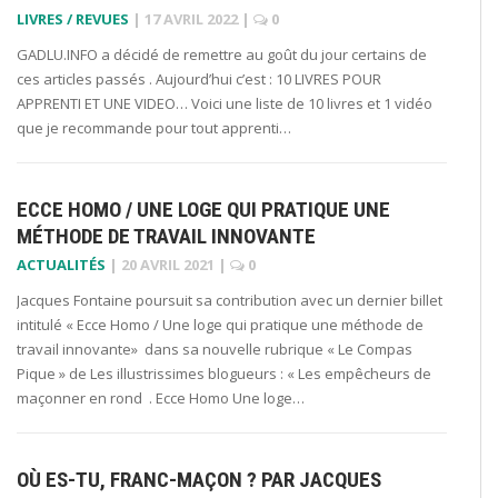
LIVRES / REVUES
|
17 AVRIL 2022
|
0
GADLU.INFO a décidé de remettre au goût du jour certains de
ces articles passés . Aujourd’hui c’est : 10 LIVRES POUR
APPRENTI ET UNE VIDEO… Voici une liste de 10 livres et 1 vidéo
que je recommande pour tout apprenti…
ECCE HOMO / UNE LOGE QUI PRATIQUE UNE
MÉTHODE DE TRAVAIL INNOVANTE
ACTUALITÉS
|
20 AVRIL 2021
|
0
Jacques Fontaine poursuit sa contribution avec un dernier billet
intitulé « Ecce Homo / Une loge qui pratique une méthode de
travail innovante» dans sa nouvelle rubrique « Le Compas
Pique » de Les illustrissimes blogueurs : « Les empêcheurs de
maçonner en rond . Ecce Homo Une loge…
OÙ ES-TU, FRANC-MAÇON ? PAR JACQUES