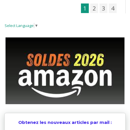
1
2
3
4
Select Language
▼
Obtenez les nouveaux articles par mail :