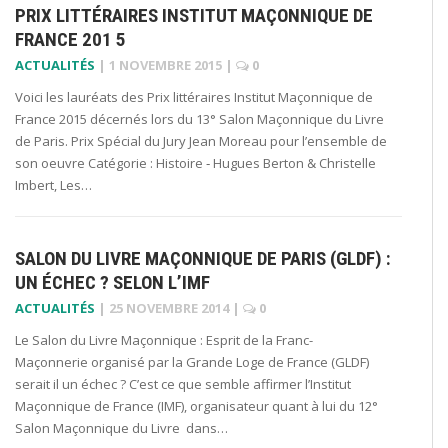
PRIX LITTÉRAIRES INSTITUT MAÇONNIQUE DE
FRANCE 201 5
ACTUALITÉS
|
1 NOVEMBRE 2015
|
0
Voici les lauréats des Prix littéraires Institut Maçonnique de
France 2015 décernés lors du 13° Salon Maçonnique du Livre
de Paris. Prix Spécial du Jury Jean Moreau pour l’ensemble de
son oeuvre Catégorie : Histoire ‐ Hugues Berton & Christelle
Imbert, Les…
SALON DU LIVRE MAÇONNIQUE DE PARIS (GLDF) :
UN ÉCHEC ? SELON L’IMF
ACTUALITÉS
|
25 NOVEMBRE 2014
|
0
Le Salon du Livre Maçonnique : Esprit de la Franc-
Maçonnerie organisé par la Grande Loge de France (GLDF)
serait il un échec ? C’est ce que semble affirmer l’Institut
Maçonnique de France (IMF), organisateur quant à lui du 12°
Salon Maçonnique du Livre dans…