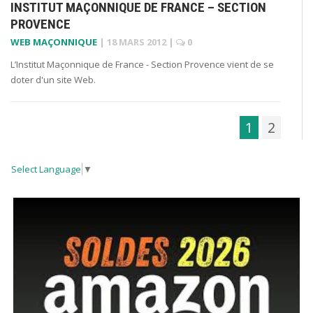
INSTITUT MAÇONNIQUE DE FRANCE – SECTION
PROVENCE
WEB MAÇONNIQUE
|
18 MARS 2012
|
0
L’Institut Maçonnique de France - Section Provence vient de se
doter d'un site Web.
1
2
Select Language
▼