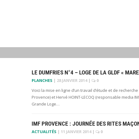
LE DUMFRIES N°4 – LOGE DE LA GLDF « MAR
PLANCHES
|
28 JANVIER 2014
|
0
Voici la mise en ligne d’un travail d’étude et de recherc
Provence) et Hervé HOINT-LECOQ (responsable media IMF 
Grande Loge…
IMF PROVENCE : JOURNÉE DES RITES MAÇO
ACTUALITÉS
|
11 JANVIER 2014
|
0