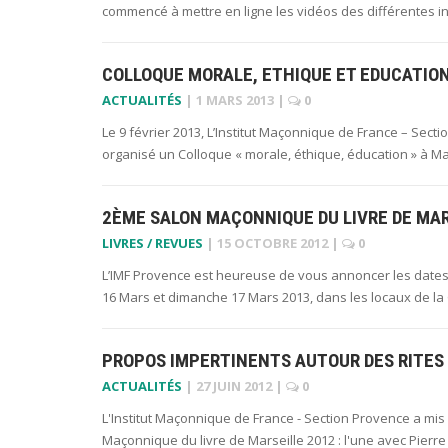
commencé à mettre en ligne les vidéos des différentes i
COLLOQUE MORALE, ETHIQUE ET EDUCATION
ACTUALITÉS
|
1 MARS 2013
|
0
Le 9 février 2013, L’Institut Maçonnique de France – Sect
organisé un Colloque « morale, éthique, éducation » à Mar
2ÈME SALON MAÇONNIQUE DU LIVRE DE MAR
LIVRES / REVUES
|
15 OCTOBRE 2012
|
0
L’IMF Provence est heureuse de vous annoncer les dates
16 Mars et dimanche 17 Mars 2013, dans les locaux de la
PROPOS IMPERTINENTS AUTOUR DES RITES
ACTUALITÉS
|
27 JUIN 2012
|
0
L'Institut Maçonnique de France - Section Provence a mis
Maçonnique du livre de Marseille 2012 : l'une avec Pierre