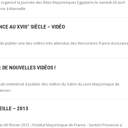
t organisé la Journée des Rites Maçonniques Egyptiens le samedi 20 avril
nce à Marseille.
E AU XVIII° SIÈCLE – VIDÉO
t de publier une des vidéos très attendue des Rencontres franco-écossais
 DE NOUVELLES VIDÉOS !
avait commencé à publier des vidéos du Salon du Livre Maçonnique de
ences :
ILLE – 2013
 09 février 2013 , l'Institut Maçonnique de France - Section Provence a