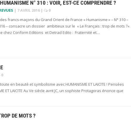
HUMANISME N° 310 : VOIR, EST-CE COMPRENDRE ?
 REVUES
|
7 AVRIL 2016
|
0
 des francs-maçons du Grand Orient de France « Humanisme » – N° 310 –
016 – consacre un dossier ambitieux sur le « Le Français : trop de mots ?«
e chez Conform Editions et Detrad Edito : Fraternité et…
HE
0
 toute en beauté et symbolisme avec HUMANISME ET LAICITE ! Pensées
ME ET LAICITE Au Ve siècle avnt JC, un sophiste Protagoras énonce que
TROP DE MOTS ?