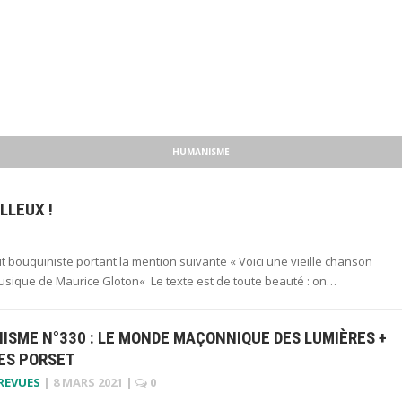
HUMANISME
LLEUX !
 bouquiniste portant la mention suivante « Voici une vieille chanson
– Musique de Maurice Gloton« Le texte est de toute beauté : on…
ISME N°330 : LE MONDE MAÇONNIQUE DES LUMIÈRES +
ES PORSET
 REVUES
|
8 MARS 2021
|
0