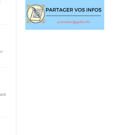
x
c-
ont
n