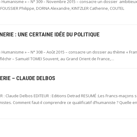
« Humanisme » – N° 309 – Novembre 2015 – consacre un dossier ambitieu
ent FOUSSIER Philippe, DORNA Alexandre, KINTZLER Catherine, COUTEL
RIE : UNE CERTAINE IDÉE DU POLITIQUE
 Humanisme » – N° 308 – Août 2015 – consacre un dossier au thème « Fran
Réfléchir – Samuël TOMEI Souvent, au Grand Orient de France,…
RIE – CLAUDE DELBOS
 : Claude Delbos EDITEUR : Editions Detrad RESUMÉ :Les Francs-maçons s
istes. Comment faut-il comprendre ce qualificatif d’humaniste ? Quelle e