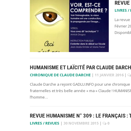
REVUE 
LIVRES /
La revue
Février 2
Disponibl
HUMANISME ET LAÏCITÉ PAR CLAUDE DARC
CHRONIQUE DE CLAUDE DARCHE
|
11 JANVIER 2016
|
Claude Darche a rejoint GADLU.INFO pour une chronique
fraternelles et très belle année « ma » Claude ! HUMANIS
l’homme…
REVUE HUMANISME N° 309 : LE FRANÇAIS : 
LIVRES / REVUES
|
30 NOVEMBRE 2015
|
0