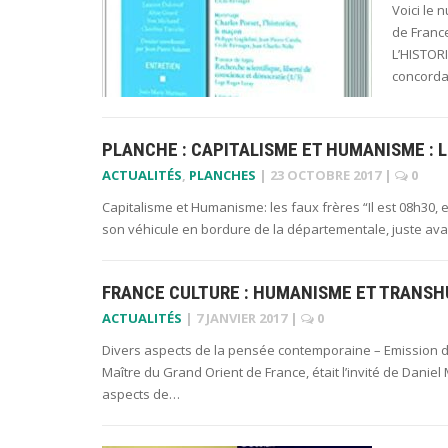
Voici le
de Fran
L’HISTOR
concordat
PLANCHE : CAPITALISME ET HUMANISME : L
ACTUALITÉS
,
PLANCHES
|
23 OCTOBRE 2017
|
0
Capitalisme et Humanisme: les faux frères “Il est 08h30, e
son véhicule en bordure de la départementale, juste avan
FRANCE CULTURE : HUMANISME ET TRANS
ACTUALITÉS
|
7 JANVIER 2017
|
0
Divers aspects de la pensée contemporaine – Emission d
Maître du Grand Orient de France, était l’invité de Dani
aspects de…