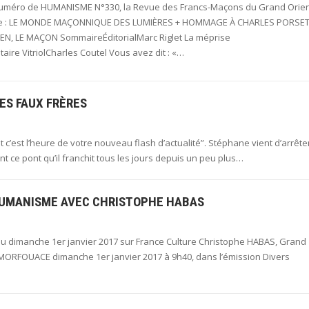
 numéro de HUMANISME N°330, la Revue des Francs-Maçons du Grand Orie
ce : LE MONDE MAÇONNIQUE DES LUMIÈRES + HOMMAGE À CHARLES PORSET
IEN, LE MAÇON SommaireÉditorialMarc Riglet La méprise
aire VitriolCharles Coutel Vous avez dit : «…
ES FAUX FRÈRES
t c’est l’heure de votre nouveau flash d’actualité”. Stéphane vient d’arrête
t ce pont qu’il franchit tous les jours depuis un peu plus…
HUMANISME AVEC CHRISTOPHE HABAS
u dimanche 1er janvier 2017 sur France Culture Christophe HABAS, Grand
el MORFOUACE dimanche 1er janvier 2017 à 9h40, dans l’émission Divers