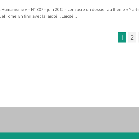
Humanisme » – N° 307 – juin 2015 – consacre un dossier au thème « Y a-t-i
ël Tomei En finir avec la laïcité… Laïcité…
1
2