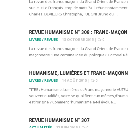
La revue des francs-maçons du Grand Orient de France 
sur le « Le Français : trop de mots ?« Il réunit notamm
Charles, DEVILLERS Christophe, FULIGNI Bruno qui…
REVUE HUMANISME N° 308 : FRANC-MAÇONNE
LIVRES / REVUES
|
13 OCTOBRE 2015
|
0
La revue des francs-maçons du Grand Orient de France «
maçonnerie : une certaine idée du politique« Editorial 
HUMANISME, LUMIÈRES ET FRANC-MAÇONNE
LIVRES / REVUES
|
14 AOÛT 2015
|
0
TITRE : Humanisme, Lumières et Franc-maçonnerie AUTEUR
souvent qualifiés, voire se qualifient eux-mêmes,d’human
est l’origine ? Comment l’humanisme a-t-il évolué…
REVUE HUMANISME N° 307
ACTUALITÉS
|
27 JUIN 2015
|
0