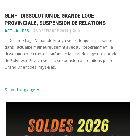
GLNF : DISSOLUTION DE GRANDE LOGE
PROVINCIALE, SUSPENSION DE RELATIONS
ACTUALITÉS
|
18 DÉCEMBRE 2011
|
0
La Grande Loge Nationale Française est toujours présente
dans l'actualité malheureusemnt avec au "programme" : la
dissolution par François Stifani de la Grande Loge Provinciale
de Polynésie Française et la suspension de relations par le
Grand Orient des Pays-Bas.
Select Language
▼