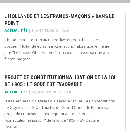
« HOLLANDE ET LES FRANCS-MAÇONS » DANS LE
POINT
ACTUALITÉS
|
3 JANVIER 2013
|
0
L'hebdomadaire LE POINT "récidive et redouble" avec ce
dossier "Hollande et les francs-maçons" alors que le même
jour "Le Nouvel Observateur" consacre lui aussi sa une aux
francs-maçons.
PROJET DE CONSTITUTIONNALISATION DE LA LOI
DE 1905 : LE GODF EST FAVORABLE
ACTUALITÉS
|
23 JANVIER 2012
|
0
"Les Dernières Nouvelles d'Alsace" a recueilli les observations
de Guy Arcizet, Grand maître du Grand Orient de France sur le
projet de François Hollande quant au projet de
"constitutionnalisation" de la loi de 1905 : il s'y déclare
favorable...