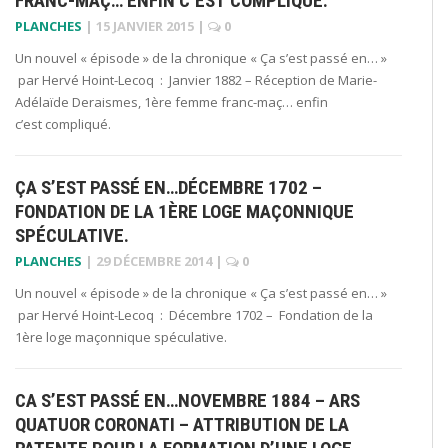
FRANC-MAÇ… ENFIN C’EST COMPLIQUÉ.
PLANCHES
|
15 JANVIER 2015
|
0
Un nouvel « épisode » de la chronique « Ça s’est passé en… »
par Hervé Hoint-Lecoq : Janvier 1882 – Réception de Marie-
Adélaïde Deraismes, 1ère femme franc-maç… enfin
c’est compliqué.
ÇA S’EST PASSÉ EN…DÉCEMBRE 1702 –
FONDATION DE LA 1ÈRE LOGE MAÇONNIQUE
SPÉCULATIVE.
PLANCHES
|
29 DÉCEMBRE 2014
|
0
Un nouvel « épisode » de la chronique « Ça s’est passé en… »
par Hervé Hoint-Lecoq : Décembre 1702 – Fondation de la
1ère loge maçonnique spéculative.
CA S’EST PASSÉ EN…NOVEMBRE 1884 – ARS
QUATUOR CORONATI – ATTRIBUTION DE LA