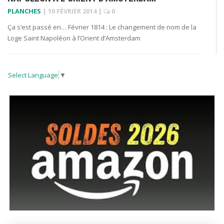
PLANCHES
|
10 FÉVRIER 2014
|
0
Ça s’est passé en… Février 1814 : Le changement de nom de la
Loge Saint Napoléon à l’Orient d’Amsterdam
Select Language
▼