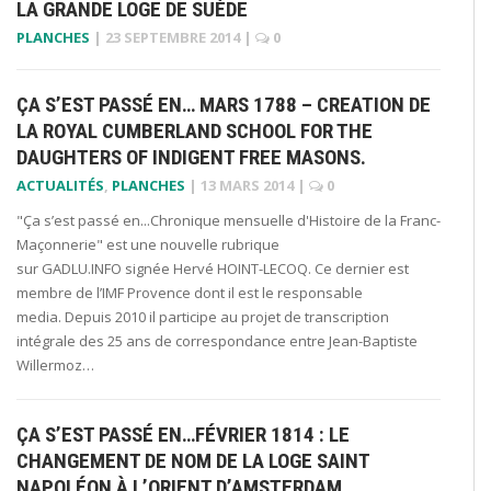
LA GRANDE LOGE DE SUÈDE
PLANCHES
|
23 SEPTEMBRE 2014
|
0
ÇA S’EST PASSÉ EN… MARS 1788 – CREATION DE
LA ROYAL CUMBERLAND SCHOOL FOR THE
DAUGHTERS OF INDIGENT FREE MASONS.
ACTUALITÉS
,
PLANCHES
|
13 MARS 2014
|
0
"Ça s’est passé en...Chronique mensuelle d'Histoire de la Franc-
Maçonnerie" est une nouvelle rubrique
sur GADLU.INFO signée Hervé HOINT-LECOQ. Ce dernier est
membre de l’IMF Provence dont il est le responsable
media. Depuis 2010 il participe au projet de transcription
intégrale des 25 ans de correspondance entre Jean-Baptiste
Willermoz…
ÇA S’EST PASSÉ EN…FÉVRIER 1814 : LE
CHANGEMENT DE NOM DE LA LOGE SAINT
NAPOLÉON À L’ORIENT D’AMSTERDAM