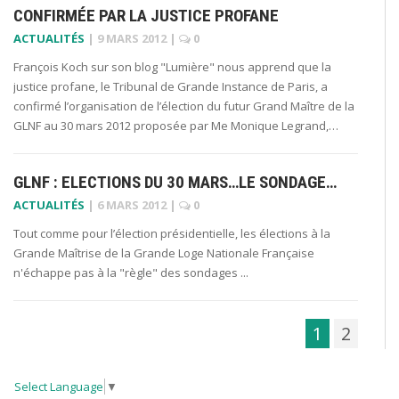
CONFIRMÉE PAR LA JUSTICE PROFANE
ACTUALITÉS
|
9 MARS 2012
|
0
François Koch sur son blog "Lumière" nous apprend que la
justice profane, le Tribunal de Grande Instance de Paris, a
confirmé l’organisation de l’élection du futur Grand Maître de la
GLNF au 30 mars 2012 proposée par Me Monique Legrand,…
GLNF : ELECTIONS DU 30 MARS…LE SONDAGE…
ACTUALITÉS
|
6 MARS 2012
|
0
Tout comme pour l’élection présidentielle, les élections à la
Grande Maîtrise de la Grande Loge Nationale Française
n'échappe pas à la "règle" des sondages ...
1
2
Select Language
▼