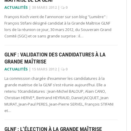
ACTUALITÉS
|
30 MARS 2012
|
0
François Koch vient de l'annoncer sur son blog "Lumière" :
François Stifani désigné candidat à la Grande Maîtrise GLNF
lors de la réunion ce jour, 30 mars 2012, du Souverain Grand
Comité (SGC) et ce sans grande surprise : il…
GLNF : VALIDATION DES CANDIDATURES À LA
GRANDE MAÎTRISE
ACTUALITÉS
|
15 MARS 2012
|
0
La commission chargée d’examiner les candidatures à la
grande maitrise de la GLNF s’est réunie aujourd’hui. Elle a
retenu 10candidatures : Jean-Michel BALOUP, Alain CANO,
Christian HERVE*, Bertrand HEYRAUD, Daniel JACQUET, Jean
MURAT, Jean-Paul PERES, Jean-Pierre SERVEL, François STIFANI
et…
GLNF : L’ÉLECTION À LA GRANDE MAÎTRISE