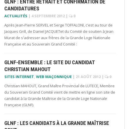
GLNF : ENTRE RETRAIT ET CONFIRMATION DE
CANDIDATURES
ACTUALITÉS
|
4 SEPTEMBRE 2012
|
0
Après Jean-Pierre SERVEL et Serge TOFFALONI, c'est au tour de
Jacques Grill, de Daniel JACQUETet du Comité de soutien à Jean
Murat de s'adresser aux frères de la Grande Loge Nationale
Française et au Souverain Grand Comité :
GLNF-ENSEMBLE : LE SITE DU CANDIDAT
CHRISTIAN MAHOUT
SITES INTERNET
,
WEB MAÇONNIQUE
|
21 AOÛT 2012
|
0
Christian MAHOUT, Grand Maître Provincial de LUTECE, Membre
du Souverain Grand Comité vient de mettre en ligne son site de
candidat à la Grande Maîtrise de la Grande Loge Nationale
Française (GLNF).
GLNF : LES CANDIDATS À LA GRANDE MAÎTRISE