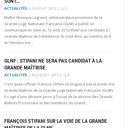
SONT…
ACTUALITÉS
|
16 AOÛT 2012
|
1
Maître Monique Legrand, administrateur provisoire de la
Grande Loge Nationale Française (GLNF) a publié un
communiqué en date du 13 août 2012relatif aux candidats à l
Grande Maîtrise de l'obédience. Ils sont donc au nombre de 8
et l'élection est…
GLNF : STIFANI NE SERA PAS CANDIDAT À LA
GRANDE MAÎTRISE
ACTUALITÉS
|
20 JUILLET 2012
|
0
C'est quasi officiel, François Stifani ne briguera pas le poste à la
Grande Maîtrise de la Grande Loge Nationale Française (GLNF).
Il s'agit d'une décision prise à l'issue de la réunion des Grands
Maîtres Provinciaux et des membres du Grand…
FRANÇOIS STIFANI SUR LA VOIE DE LA GRANDE
MAÎTRISE DE LA GLNF