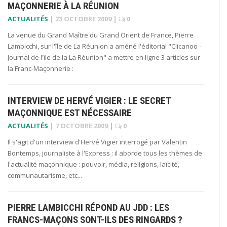
MAÇONNERIE À LA RÉUNION
ACTUALITÉS
|
23 OCTOBRE 2009
|
0
La venue du Grand Maître du Grand Orient de France, Pierre
Lambicchi, sur l'île de La Réunion a améné l'éditorial "Clicanoo -
Journal de l'île de la La Réunion" a mettre en ligne 3 articles sur
la Franc-Maçonnerie :
INTERVIEW DE HERVÉ VIGIER : LE SECRET
MAÇONNIQUE EST NÉCESSAIRE
ACTUALITÉS
|
7 OCTOBRE 2009
|
0
Il s'agit d'un interview d'Hervé Vigier interrogé par Valentin
Bontemps, journaliste à l'Express : il aborde tous les thèmes de
l'actualité maçonnique : pouvoir, média, religions, laïcité,
communautarisme, etc...
PIERRE LAMBICCHI RÉPOND AU JDD : LES
FRANCS-MAÇONS SONT-ILS DES RINGARDS ?