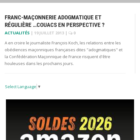
FRANC-MAÇONNERIE ADOGMATIQUE ET
RÉGULIÈRE …COUACS EN PERSPECTIVE ?
ACTUALITÉS
|
19 JUILLET 2013
|
0
A en croire le journaliste François Koch, les relations entre les
obédiences maçonniques françaises dites "adogmatiques" et
la Confédération Maçonnique de France risquent d'être
houleuses dans les prochains jours.
Select Language
▼