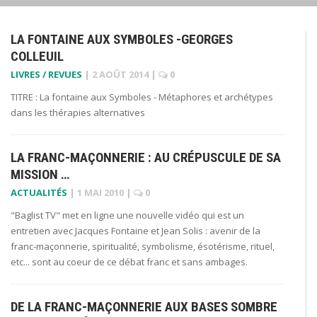
LA FONTAINE AUX SYMBOLES -GEORGES
COLLEUIL
LIVRES / REVUES
|
2 AOÛT 2014
|
0
TITRE : La fontaine aux Symboles - Métaphores et archétypes
dans les thérapies alternatives
LA FRANC-MAÇONNERIE : AU CRÉPUSCULE DE SA
MISSION …
ACTUALITÉS
|
1 MAI 2010
|
0
"Baglist TV" met en ligne une nouvelle vidéo qui est un
entretien avec Jacques Fontaine et Jean Solis : avenir de la
franc-maçonnerie, spiritualité, symbolisme, ésotérisme, rituel,
etc... sont au coeur de ce débat franc et sans ambages.
DE LA FRANC-MAÇONNERIE AUX BASES SOMBRE