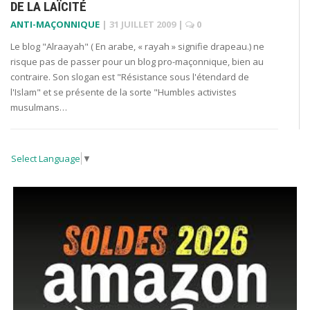
DE LA LAÏCITÉ
ANTI-MAÇONNIQUE
|
31 JUILLET 2009
|
0
Le blog "Alraayah" ( En arabe, « rayah » signifie drapeau.) ne
risque pas de passer pour un blog pro-maçonnique, bien au
contraire. Son slogan est "Résistance sous l'étendard de
l'Islam" et se présente de la sorte "Humbles activistes
musulmans…
Select Language
▼