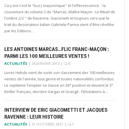
Ca y est c'est le "buzz maçonnique" et l'effervescence : la
couverture du volume 2 de "Marcas, Maître Maçon : Le Rituel de
l'ombre 2/2 " de Ravenne, Giacometti et toujours servi par le
trait du dessinateur italien Gabriele Parma vient d'être révélée
par les Editions…
LES ANTOINES MARCAS…FLIC FRANC-MAÇON :
PARMI LES 100 MEILLEURES VENTES !
ACTUALITÉS
|
28 JANVIER 2012
|
0
Livres Hebdo vient de sortir son classement des 100 meilleures
ventes de l'année, tout genre et toutes nationalités confondus.
Le septième Templier se classe en 36° position et devient le 3°
thriller français, derrière Vargas et Grangé : Félicitations à…
INTERVIEW DE ERIC GIACOMETTI ET JACQUES
RAVENNE : LEUR HISTOIRE
ACTUALITÉS
|
31 OCTOBRE 2011
|
1