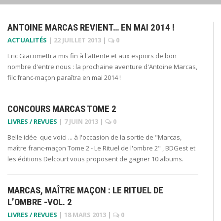
ANTOINE MARCAS REVIENT… EN MAI 2014 !
ACTUALITÉS
|
22 JUILLET 2013
|
0
Eric Giacometti a mis fin à l'attente et aux espoirs de bon
nombre d'entre nous : la prochaine aventure d'Antoine Marcas,
filc franc-maçon paraîtra en mai 2014 !
CONCOURS MARCAS TOME 2
LIVRES / REVUES
|
7 JUIN 2013
|
0
Belle idée que voici ... à l'occasion de la sortie de "Marcas,
maître franc-maçon Tome 2 - Le Rituel de l'ombre 2" , BDGest et
les éditions Delcourt vous proposent de gagner 10 albums.
MARCAS, MAÎTRE MAÇON : LE RITUEL DE
L’OMBRE -VOL. 2
LIVRES / REVUES
|
18 MARS 2013
|
0