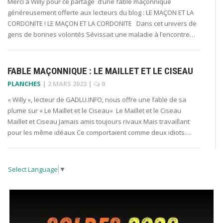
Merci à Willy pour ce partage d’une fable maçonnique
généreusement offerte aux lecteurs du blog : LE MAÇON ET LA
CORDONITE ! LE MAÇON ET LA CORDONITE Dans cet univers de
gens de bonnes volontés Sévissait une maladie à l’encontre…
FABLE MAÇONNIQUE : LE MAILLET ET LE CISEAU
PLANCHES
|
2 MARS 2023
|
0
« Willy », lecteur de GADLU.INFO, nous offre une fable de sa
plume sur « Le Maillet et le Ciseau« Le Maillet et le Ciseau
Maillet et Ciseau Jamais amis toujours rivaux Mais travaillant
pour les même idéaux Ce comportaient comme deux idiots.…
Select Language
▼