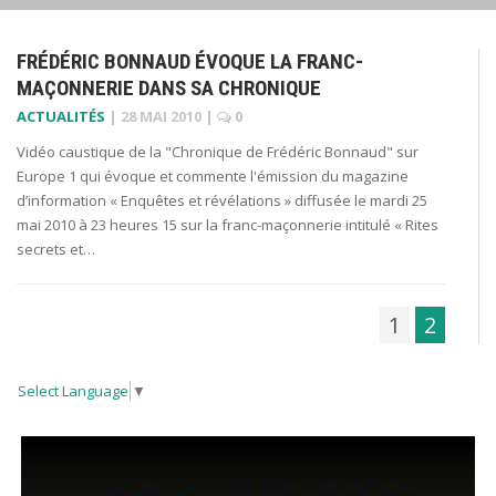
FRÉDÉRIC BONNAUD ÉVOQUE LA FRANC-
MAÇONNERIE DANS SA CHRONIQUE
ACTUALITÉS
|
28 MAI 2010
|
0
Vidéo caustique de la "Chronique de Frédéric Bonnaud" sur
Europe 1 qui évoque et commente l'émission du magazine
d’information « Enquêtes et révélations » diffusée le mardi 25
mai 2010 à 23 heures 15 sur la franc-maçonnerie intitulé « Rites
secrets et…
1
2
Select Language
▼