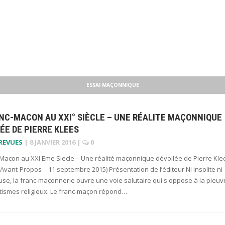
ESSAI MAÇONNIQUE
NC-MACON AU XXI° SIÈCLE – UNE RÉALITE MAÇONNIQUE
ÉE DE PIERRE KLEES
 REVUES
|
8 JANVIER 2016
|
0
-Macon au XXI Eme Siecle – Une réalité maçonnique dévoilée de Pierre Kle
: Avant-Propos – 11 septembre 2015) Présentation de l’éditeur Ni insolite ni
se, la franc-maçonnerie ouvre une voie salutaire qui s oppose à la pieuv
tismes religieux. Le franc-maçon répond…