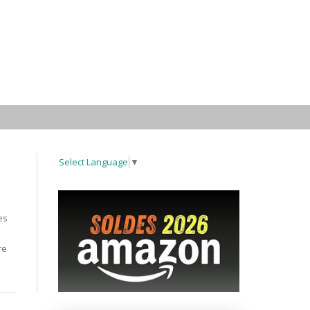
Select Language
▼
es
re