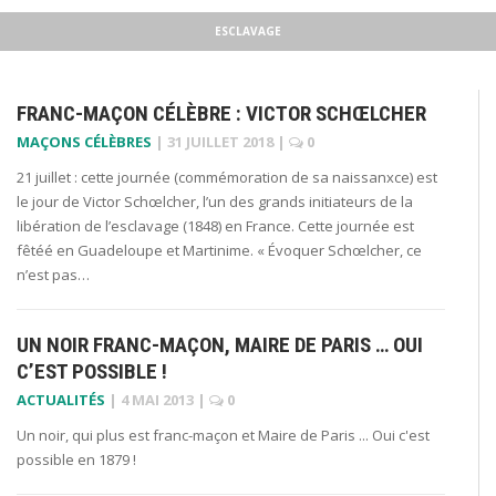
ESCLAVAGE
FRANC-MAÇON CÉLÈBRE : VICTOR SCHŒLCHER
MAÇONS CÉLÈBRES
|
31 JUILLET 2018
|
0
21 juillet : cette journée (commémoration de sa naissanxce) est
le jour de Victor Schœlcher, l’un des grands initiateurs de la
libération de l’esclavage (1848) en France. Cette journée est
fêtéé en Guadeloupe et Martinime. « Évoquer Schœlcher, ce
n’est pas…
UN NOIR FRANC-MAÇON, MAIRE DE PARIS … OUI
C’EST POSSIBLE !
ACTUALITÉS
|
4 MAI 2013
|
0
Un noir, qui plus est franc-maçon et Maire de Paris ... Oui c'est
possible en 1879 !