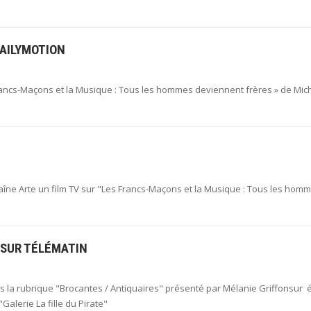
DAILYMOTION
ancs-Maçons et la Musique : Tous les hommes deviennent frères » de Mic
haîne Arte un film TV sur "Les Francs-Maçons et la Musique : Tous les hom
 SUR TÉLÉMATIN
ns la rubrique "Brocantes / Antiquaires" présenté par Mélanie Griffonsur é
alerie La fille du Pirate"