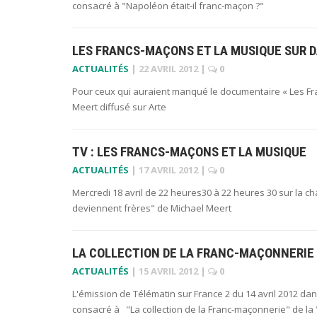
consacré à "Napoléon était-il franc-maçon ?"
LES FRANCS-MAÇONS ET LA MUSIQUE SUR 
ACTUALITÉS
|
22 AVRIL 2012
|
0
Pour ceux qui auraient manqué le documentaire « Les Fr
Meert diffusé sur Arte
TV : LES FRANCS-MAÇONS ET LA MUSIQUE
ACTUALITÉS
|
17 AVRIL 2012
|
0
Mercredi 18 avril de 22 heures30 à 22 heures 30 sur la c
deviennent frères" de Michael Meert
LA COLLECTION DE LA FRANC-MAÇONNERIE
ACTUALITÉS
|
15 AVRIL 2012
|
0
L'émission de Télématin sur France 2 du 14 avril 2012 da
consacré à "La collection de la Franc-maçonnerie" de la "G