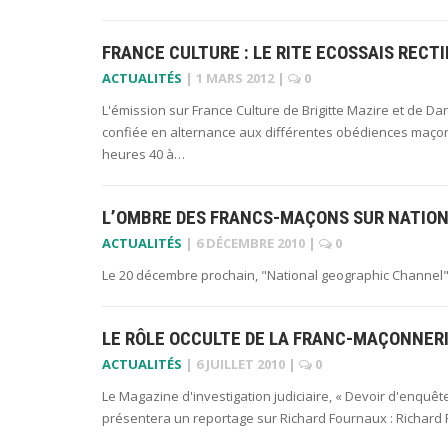
FRANCE CULTURE : LE RITE ECOSSAIS RECTI
ACTUALITÉS
|
1 MARS 2012
|
0
L'émission sur France Culture de Brigitte Mazire et de 
confiée en alternance aux différentes obédiences maço
heures 40 à…
L’OMBRE DES FRANCS-MAÇONS SUR NATIO
ACTUALITÉS
|
6 DÉCEMBRE 2010
|
0
Le 20 décembre prochain, "National geographic Channel"
LE RÔLE OCCULTE DE LA FRANC-MAÇONNERI
ACTUALITÉS
|
6 JUILLET 2010
|
0
Le Magazine d'investigation judiciaire, « Devoir d'enquêt
présentera un reportage sur Richard Fournaux : Richard