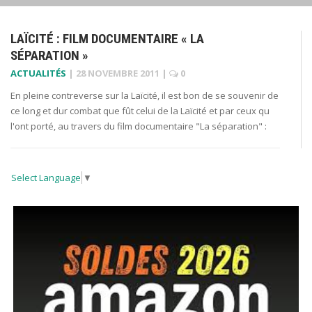
LAÏCITÉ : FILM DOCUMENTAIRE « LA
SÉPARATION »
ACTUALITÉS
|
28 NOVEMBRE 2011
|
0
En pleine contreverse sur la Laïcité, il est bon de se souvenir de
ce long et dur combat que fût celui de la Laïcité et par ceux qu
l'ont porté, au travers du film documentaire "La séparation" :
Select Language
▼