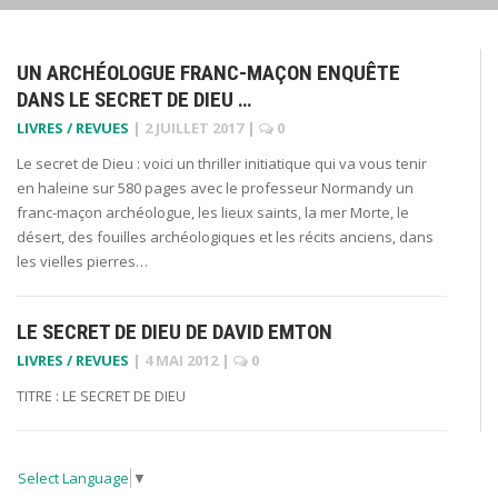
UN ARCHÉOLOGUE FRANC-MAÇON ENQUÊTE
DANS LE SECRET DE DIEU …
LIVRES / REVUES
|
2 JUILLET 2017
|
0
Le secret de Dieu : voici un thriller initiatique qui va vous tenir
en haleine sur 580 pages avec le professeur Normandy un
franc-maçon archéologue, les lieux saints, la mer Morte, le
désert, des fouilles archéologiques et les récits anciens, dans
les vielles pierres…
LE SECRET DE DIEU DE DAVID EMTON
LIVRES / REVUES
|
4 MAI 2012
|
0
TITRE : LE SECRET DE DIEU
Select Language
▼