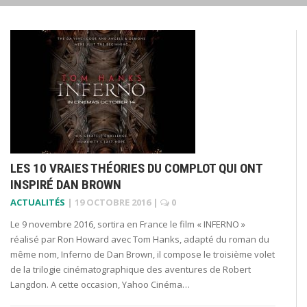
LES 10 VRAIES THÉORIES DU COMPLOT QUI ONT
INSPIRÉ DAN BROWN
ACTUALITÉS
|
19 OCTOBRE 2016
|
0
Le 9 novembre 2016, sortira en France le film « INFERNO »
réalisé par Ron Howard avec Tom Hanks, adapté du roman du
même nom, Inferno de Dan Brown, il compose le troisième volet
de la trilogie cinématographique des aventures de Robert
Langdon. A cette occasion, Yahoo Cinéma…