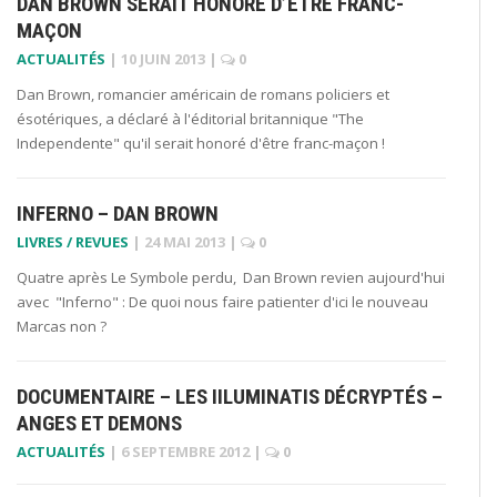
DAN BROWN SERAIT HONORÉ D’ÊTRE FRANC-
MAÇON
ACTUALITÉS
|
10 JUIN 2013
|
0
Dan Brown, romancier américain de romans policiers et
ésotériques, a déclaré à l'éditorial britannique "The
Independente" qu'il serait honoré d'être franc-maçon !
INFERNO – DAN BROWN
LIVRES / REVUES
|
24 MAI 2013
|
0
Quatre après Le Symbole perdu, Dan Brown revien aujourd'hui
avec "Inferno" : De quoi nous faire patienter d'ici le nouveau
Marcas non ?
DOCUMENTAIRE – LES IILUMINATIS DÉCRYPTÉS –
ANGES ET DEMONS
ACTUALITÉS
|
6 SEPTEMBRE 2012
|
0