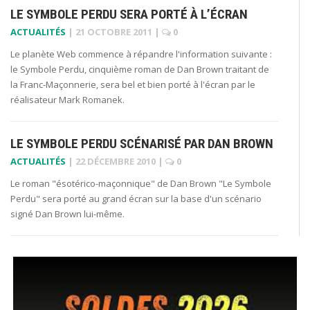
LE SYMBOLE PERDU SERA PORTÉ À L’ÉCRAN
ACTUALITÉS
|
21 OCTOBRE 2011
|
0
Le planète Web commence à répandre l'information suivante :
le Symbole Perdu, cinquième roman de Dan Brown traitant de
la Franc-Maçonnerie, sera bel et bien porté à l'écran par le
réalisateur Mark Romanek.
LE SYMBOLE PERDU SCÉNARISÉ PAR DAN BROWN
ACTUALITÉS
|
22 DÉCEMBRE 2010
|
0
Le roman "ésotérico-maçonnique" de Dan Brown "Le Symbole
Perdu" sera porté au grand écran sur la base d'un scénario
signé Dan Brown lui-même.