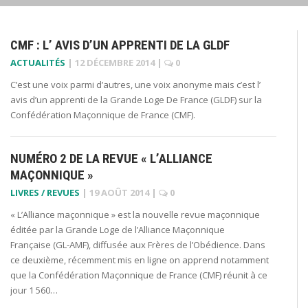
CMF : L’ AVIS D’UN APPRENTI DE LA GLDF
ACTUALITÉS
|
12 DÉCEMBRE 2014
|
0
C’est une voix parmi d’autres, une voix anonyme mais c’est l’
avis d’un apprenti de la Grande Loge De France (GLDF) sur la
Confédération Maçonnique de France (CMF).
NUMÉRO 2 DE LA REVUE « L’ALLIANCE
MAÇONNIQUE »
LIVRES / REVUES
|
19 AOÛT 2014
|
0
« L’Alliance maçonnique » est la nouvelle revue maçonnique
éditée par la Grande Loge de l’Alliance Maçonnique
Française (GL-AMF), diffusée aux Frères de l’Obédience. Dans
ce deuxième, récemment mis en ligne on apprend notamment
que la Confédération Maçonnique de France (CMF) réunit à ce
jour 1 560…