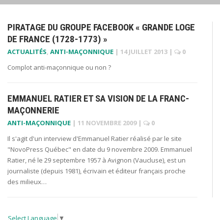
PIRATAGE DU GROUPE FACEBOOK « GRANDE LOGE
DE FRANCE (1728-1773) »
ACTUALITÉS
,
ANTI-MAÇONNIQUE
|
14 JUILLET 2013
|
0
Complot anti-maçonnique ou non ?
EMMANUEL RATIER ET SA VISION DE LA FRANC-
MAÇONNERIE
ANTI-MAÇONNIQUE
|
11 NOVEMBRE 2009
|
0
Il s'agit d'un interview d'Emmanuel Ratier réalisé par le site
"NovoPress Québec" en date du 9 novembre 2009. Emmanuel
Ratier, né le 29 septembre 1957 à Avignon (Vaucluse), est un
journaliste (depuis 1981), écrivain et éditeur français proche
des milieux…
Select Language
▼