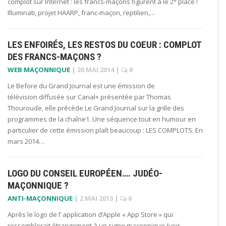
complot sur Internet : les francs-maçons figurent à le 2° place !
Illuminati, projet HAARP, franc-maçon, reptilien,…
LES ENFOIRÉS, LES RESTOS DU COEUR : COMPLOT
DES FRANCS-MAÇONS ?
WEB MAÇONNIQUE
|
20 MAI 2014
|
0
Le Before du Grand Journal est une émission de
télévision diffusée sur Canal+ présentée par Thomas
Thouroude, elle précède Le Grand Journal sur la grille des
programmes de la chaîne1. Une séquence tout en humour en
particulier de cette émission plaît beaucoup : LES COMPLOTS. En
mars 2014…
LOGO DU CONSEIL EUROPÉEN…. JUDÉO-
MAÇONNIQUE ?
ANTI-MAÇONNIQUE
|
2 MAI 2013
|
0
Après le logo de l’ application d’Apple « App Store » qui
ressemblerait étrangement à un signe maçonnique (voir