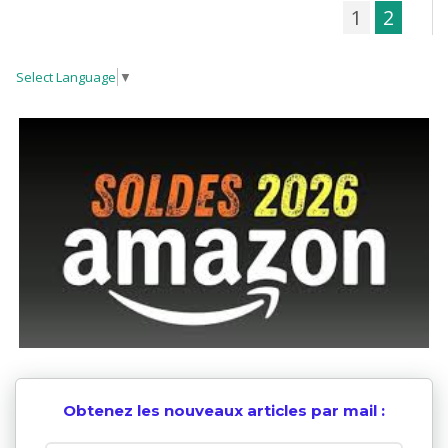
1
2
Select Language
▼
Obtenez les nouveaux articles par mail :