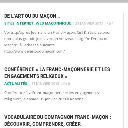
DE L’ART OU DU MAÇON…
SITES INTERNET
,
WEB MAÇONNIQUE
|
21 JANVIER 2013
|
1
Voilà, qu'après Journal d'un Franc-Maçon, Ciril K. récidive pour
notre plus grande joie, avec un nouveau blog "De l'Art ou du
Maçon", à l'adresse suivante :
http://www.delartoudumacon.com/
CONFÉRENCE « LA FRANC-MAÇONNERIE ET LES
ENGAGEMENTS RELIGIEUX »
ACTUALITÉS
|
17 JANVIER 2013
|
0
Conférence "La Franc-maçonnerie et les engagements
religieux", le samedi 19 janvier 2013 à Roanne :
VOCABULAIRE DU COMPAGNON FRANC-MAÇON :
DÉCOUVRIR, COMPRENDRE, CRÉER