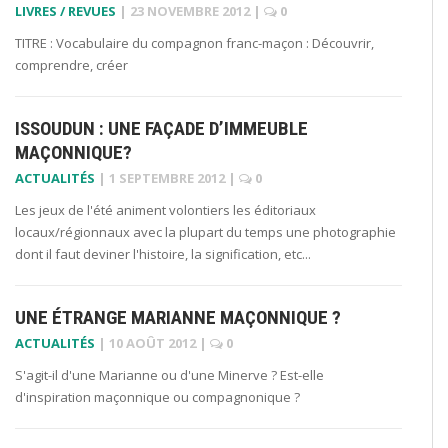
LIVRES / REVUES
|
23 NOVEMBRE 2012
|
0
TITRE : Vocabulaire du compagnon franc-maçon : Découvrir,
comprendre, créer
ISSOUDUN : UNE FAÇADE D’IMMEUBLE
MAÇONNIQUE?
ACTUALITÉS
|
1 SEPTEMBRE 2012
|
0
Les jeux de l'été animent volontiers les éditoriaux
locaux/régionnaux avec la plupart du temps une photographie
dont il faut deviner l'histoire, la signification, etc...
UNE ÉTRANGE MARIANNE MAÇONNIQUE ?
ACTUALITÉS
|
10 AOÛT 2012
|
0
S'agit-il d'une Marianne ou d'une Minerve ? Est-elle
d'inspiration maçonnique ou compagnonique ?