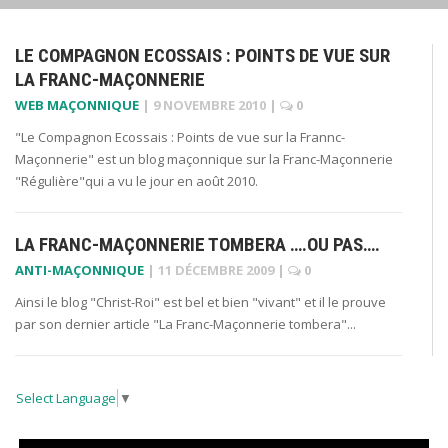
LE COMPAGNON ECOSSAIS : POINTS DE VUE SUR
LA FRANC-MAÇONNERIE
WEB MAÇONNIQUE
|
9 NOVEMBRE 2010
|
0
"Le Compagnon Ecossais : Points de vue sur la Frannc-
Maçonnerie" est un blog maçonnique sur la Franc-Maçonnerie
"Régulière"qui a vu le jour en août 2010.
LA FRANC-MAÇONNERIE TOMBERA ….OU PAS….
ANTI-MAÇONNIQUE
|
11 DÉCEMBRE 2009
|
0
Ainsi le blog "Christ-Roi" est bel et bien "vivant" et il le prouve
par son dernier article "La Franc-Maçonnerie tombera"...
Select Language
▼