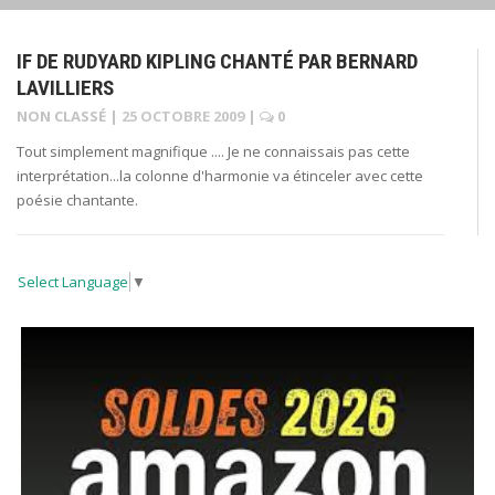
IF DE RUDYARD KIPLING CHANTÉ PAR BERNARD
LAVILLIERS
NON CLASSÉ
|
25 OCTOBRE 2009
|
0
Tout simplement magnifique .... Je ne connaissais pas cette
interprétation...la colonne d'harmonie va étinceler avec cette
poésie chantante.
Select Language
▼