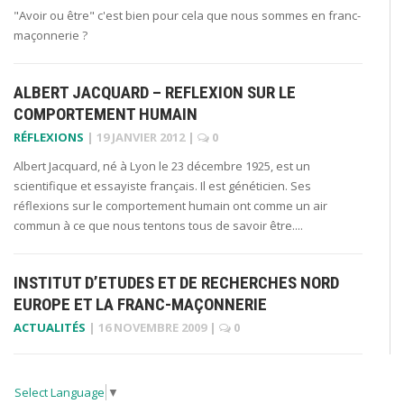
"Avoir ou être" c'est bien pour cela que nous sommes en franc-
maçonnerie ?
ALBERT JACQUARD – REFLEXION SUR LE
COMPORTEMENT HUMAIN
RÉFLEXIONS
|
19 JANVIER 2012
|
0
Albert Jacquard, né à Lyon le 23 décembre 1925, est un
scientifique et essayiste français. Il est généticien. Ses
réflexions sur le comportement humain ont comme un air
commun à ce que nous tentons tous de savoir être....
INSTITUT D’ETUDES ET DE RECHERCHES NORD
EUROPE ET LA FRANC-MAÇONNERIE
ACTUALITÉS
|
16 NOVEMBRE 2009
|
0
Select Language
▼