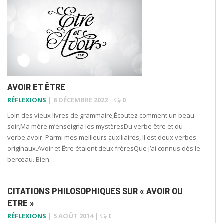
AVOIR ET ÊTRE
RÉFLEXIONS
|
8 DÉCEMBRE 2022
|
0
Loin des vieux livres de grammaire,Écoutez comment un beau
soir,Ma mère m’enseigna les mystèresDu verbe être et du
verbe avoir. Parmi mes meilleurs auxiliaires, Il est deux verbes
originaux.Avoir et Être étaient deux frèresQue j’ai connus dès le
berceau. Bien…
CITATIONS PHILOSOPHIQUES SUR « AVOIR OU
ETRE »
RÉFLEXIONS
|
5 AOÛT 2014
|
0