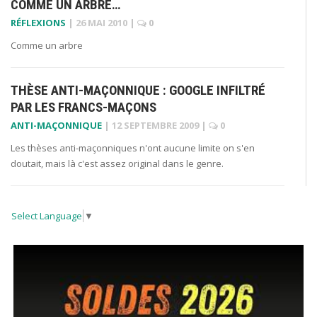
COMME UN ARBRE…
RÉFLEXIONS
|
26 MAI 2010
|
0
Comme un arbre
THÈSE ANTI-MAÇONNIQUE : GOOGLE INFILTRÉ
PAR LES FRANCS-MAÇONS
ANTI-MAÇONNIQUE
|
12 SEPTEMBRE 2009
|
0
Les thèses anti-maçonniques n'ont aucune limite on s'en
doutait, mais là c'est assez original dans le genre.
Select Language
▼