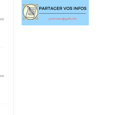
nir
nir