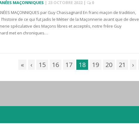
LANÉES MAÇONNIQUES
|
23 OCTOBRE 2022
|
0
NÉES MAÇONNIQUES par Guy Chassagnard En franc-maçon de tradition,
 l’histoire de ce qui fut jadis le Métier de la Maçonnerie avant que de deve
erie spéculative des Maçons libres et acceptés, notre frère Guy
ard met en chroniques…
«
‹
15
16
17
18
19
20
21
›