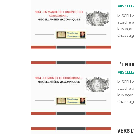
MISCEL
MISCELLA
attaché à
la Maçonn
Chassagn
L’UNIO
MISCEL
MISCELLA
attaché à
la Maçonn
Chassagn
VERS 