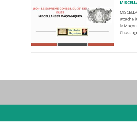
MISCEL
MISCELLA
attaché à
la Maçonn
Chassagn