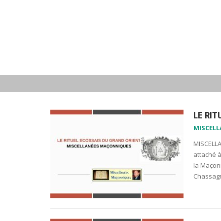
LE RIT
MISCEL
MISCELLA
attaché à
la Maçonn
Chassagn