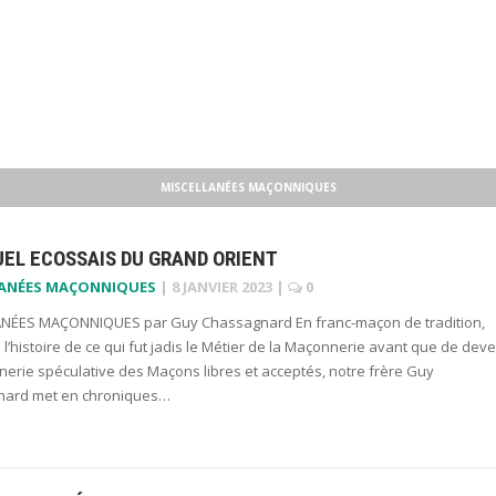
MISCELLANÉES MAÇONNIQUES
UEL ECOSSAIS DU GRAND ORIENT
LANÉES MAÇONNIQUES
|
8 JANVIER 2023
|
0
NÉES MAÇONNIQUES par Guy Chassagnard En franc-maçon de tradition,
 l’histoire de ce qui fut jadis le Métier de la Maçonnerie avant que de deve
erie spéculative des Maçons libres et acceptés, notre frère Guy
ard met en chroniques…