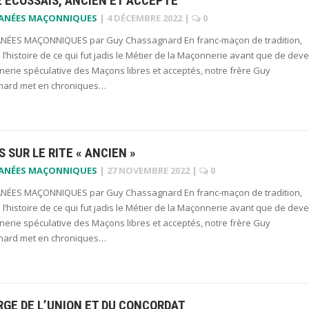
E ECOSSAIS, ANCIEN ET ACCEPTE
LANÉES MAÇONNIQUES
|
4 DÉCEMBRE 2022
|
0
NÉES MAÇONNIQUES par Guy Chassagnard En franc-maçon de tradition,
 l’histoire de ce qui fut jadis le Métier de la Maçonnerie avant que de deve
erie spéculative des Maçons libres et acceptés, notre frère Guy
ard met en chroniques…
 SUR LE RITE « ANCIEN »
LANÉES MAÇONNIQUES
|
27 NOVEMBRE 2022
|
0
NÉES MAÇONNIQUES par Guy Chassagnard En franc-maçon de tradition,
 l’histoire de ce qui fut jadis le Métier de la Maçonnerie avant que de deve
erie spéculative des Maçons libres et acceptés, notre frère Guy
ard met en chroniques…
GE DE L’UNION ET DU CONCORDAT