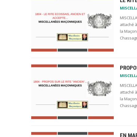
LE RIT
MISCEL
MISCELLA
attaché à
la Maçonn
Chassagn
PROPOS
MISCEL
MISCELLA
attaché à
la Maçonn
Chassagn
EN MAR