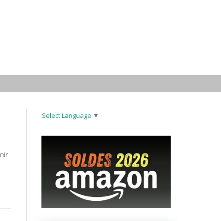
Select Language
▼
nir