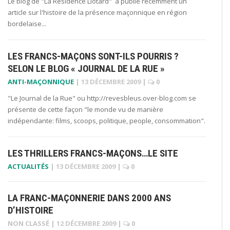
Le blog de "La Résidence Liotard" a publié recemment un
article sur l'histoire de la présence maçonnique en région
bordelaise...
LES FRANCS-MAÇONS SONT-ILS POURRIS ?
SELON LE BLOG « JOURNAL DE LA RUE »
ANTI-MAÇONNIQUE
|
13 DÉCEMBRE 2009
|
0
"Le Journal de la Rue" ou http://revesbleus.over-blog.com se
présente de cette façon "le monde vu de manière
indépendante: films, scoops, politique, people, consommation".
LES THRILLERS FRANCS-MAÇONS…LE SITE
ACTUALITÉS
|
13 DÉCEMBRE 2009
|
0
LA FRANC-MAÇONNERIE DANS 2000 ANS
D’HISTOIRE
NON CLASSÉ
|
12 DÉCEMBRE 2009
|
0