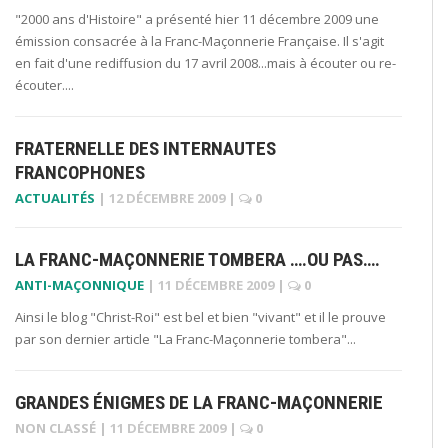
"2000 ans d'Histoire" a présenté hier 11 décembre 2009 une
émission consacrée à la Franc-Maçonnerie Française. Il s'agit
en fait d'une rediffusion du 17 avril 2008...mais à écouter ou re-
écouter....
FRATERNELLE DES INTERNAUTES
FRANCOPHONES
ACTUALITÉS
|
12 DÉCEMBRE 2009
|
0
LA FRANC-MAÇONNERIE TOMBERA ….OU PAS….
ANTI-MAÇONNIQUE
|
11 DÉCEMBRE 2009
|
0
Ainsi le blog "Christ-Roi" est bel et bien "vivant" et il le prouve
par son dernier article "La Franc-Maçonnerie tombera"...
GRANDES ÉNIGMES DE LA FRANC-MAÇONNERIE
NON CLASSÉ
|
11 DÉCEMBRE 2009
|
0