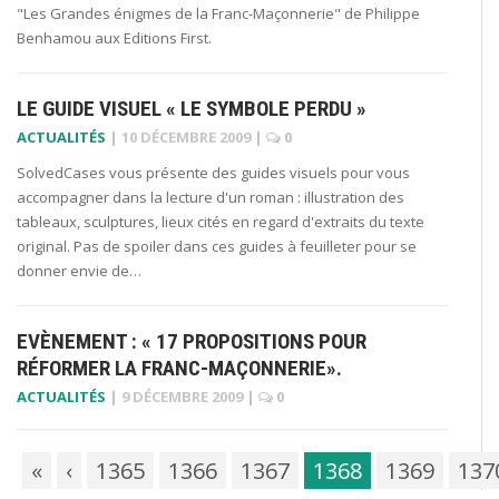
"Les Grandes énigmes de la Franc-Maçonnerie" de Philippe
Benhamou aux Editions First.
LE GUIDE VISUEL « LE SYMBOLE PERDU »
ACTUALITÉS
|
10 DÉCEMBRE 2009
|
0
SolvedCases vous présente des guides visuels pour vous
accompagner dans la lecture d'un roman : illustration des
tableaux, sculptures, lieux cités en regard d'extraits du texte
original. Pas de spoiler dans ces guides à feuilleter pour se
donner envie de…
EVÈNEMENT : « 17 PROPOSITIONS POUR
RÉFORMER LA FRANC-MAÇONNERIE».
ACTUALITÉS
|
9 DÉCEMBRE 2009
|
0
«
‹
1365
1366
1367
1368
1369
137